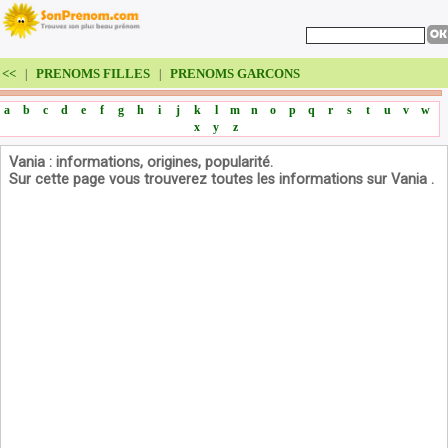
<<
PRENOMS FILLES
PRENOMS GARCONS
|
|
a
b
c
d
e
f
g
h
i
j
k
l
m
n
o
p
q
r
s
t
u
v
w
x
y
z
Vania : informations, origines, popularité.
Sur cette page vous trouverez toutes les informations sur Vania .