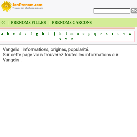
<<
PRENOMS FILLES
PRENOMS GARCONS
|
|
a
b
c
d
e
f
g
h
i
j
k
l
m
n
o
p
q
r
s
t
u
v
w
x
y
z
Vangelis : informations, origines, popularité.
Sur cette page vous trouverez toutes les informations sur
Vangelis .