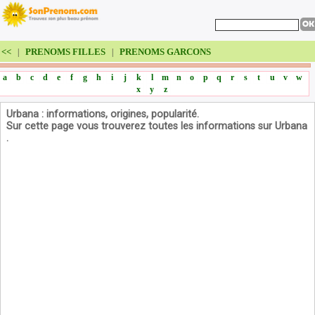
<<
PRENOMS FILLES
PRENOMS GARCONS
|
|
a
b
c
d
e
f
g
h
i
j
k
l
m
n
o
p
q
r
s
t
u
v
w
x
y
z
Urbana : informations, origines, popularité.
Sur cette page vous trouverez toutes les informations sur Urbana
.