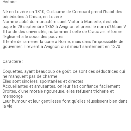
Histoire
:
Né en Lozère en 1310, Guillaume de Grimoard prend l'habit des
bénédictins à Chirac, en Lozère
Nommé abbé du monastère saint-Victor à Marseille, il est élu
pape le 28 septembre 1362 à Avignon et prend le nom d'Urbain V
Il fonde des universités, notamment celle de Cracovie, réforme
l'Eglise et a le souci des pauvres
Il tente de ramener la curie à Rome, mais dans l'impossibilité de
gouverner, il revient à Avignon où il meurt saintement en 1370
Caractère
:
Coquettes, ayant beaucoup de goût, ce sont des séductrices qui
ne manquent pas de charme
Elles sont sincères, spontanées et directes
Accueillantes et amusantes, on leur fait confiance facilement
Droites, d'une morale rigoureuse, elles refusent tricherie et
mensonge
Leur humour et leur gentillesse font qu'elles réussissent bien dans
la vie