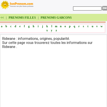
<<
PRENOMS FILLES
PRENOMS GARCONS
|
|
a
b
c
d
e
f
g
h
i
j
k
l
m
n
o
p
q
r
s
t
u
v
w
x
y
z
Ridwane : informations, origines, popularité.
Sur cette page vous trouverez toutes les informations sur
Ridwane .