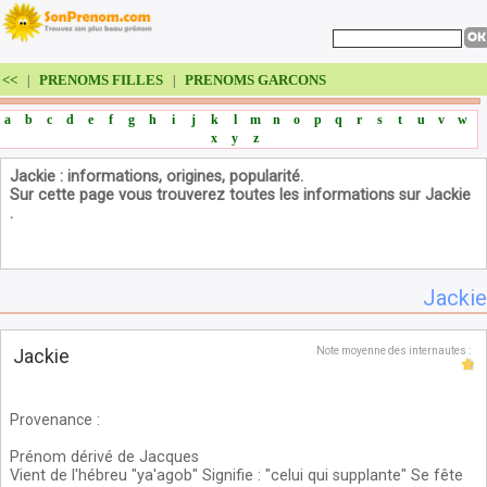
<<
PRENOMS FILLES
PRENOMS GARCONS
|
|
a
b
c
d
e
f
g
h
i
j
k
l
m
n
o
p
q
r
s
t
u
v
w
x
y
z
Jackie : informations, origines, popularité.
Sur cette page vous trouverez toutes les informations sur Jackie
.
Jackie
Jackie
Note moyenne des internautes :
Provenance
:
Prénom dérivé de Jacques
Vient de l'hébreu "ya'agob" Signifie : "celui qui supplante" Se fête