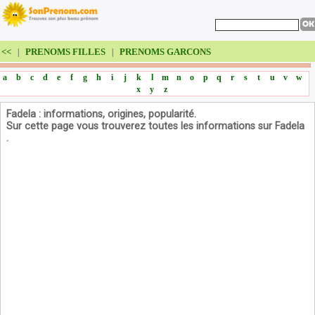
<<
PRENOMS FILLES
PRENOMS GARCONS
|
|
a
b
c
d
e
f
g
h
i
j
k
l
m
n
o
p
q
r
s
t
u
v
w
x
y
z
Fadela : informations, origines, popularité.
Sur cette page vous trouverez toutes les informations sur Fadela
.