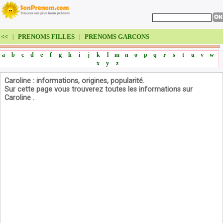
<<
PRENOMS FILLES
PRENOMS GARCONS
|
|
a
b
c
d
e
f
g
h
i
j
k
l
m
n
o
p
q
r
s
t
u
v
w
x
y
z
Caroline : informations, origines, popularité.
Sur cette page vous trouverez toutes les informations sur
Caroline .