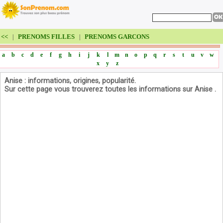
<<
PRENOMS FILLES
PRENOMS GARCONS
|
|
a
b
c
d
e
f
g
h
i
j
k
l
m
n
o
p
q
r
s
t
u
v
w
x
y
z
Anise : informations, origines, popularité.
Sur cette page vous trouverez toutes les informations sur Anise .