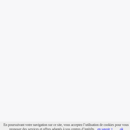
En poursuivant votre navigation sur ce site, vous acceptez l’utilisation de cookies pour vous
Prenom Bebe
-
Prenom garcon
-
prenom fille
-
mael
-
Laila
-
Svetlana
-
Timothé
~ -
proposer des services et offres adaptés à vos centres d’intérêts.
en savoir +
ok