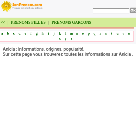
<<
PRENOMS FILLES
PRENOMS GARCONS
|
|
a
b
c
d
e
f
g
h
i
j
k
l
m
n
o
p
q
r
s
t
u
v
w
x
y
z
Anicia : informations, origines, popularité.
Sur cette page vous trouverez toutes les informations sur Anicia .