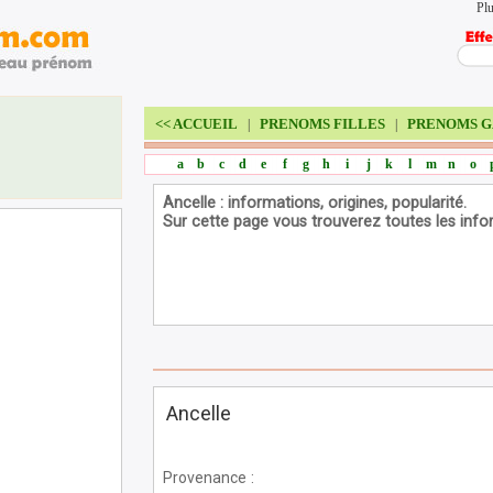
Plu
<<
ACCUEIL
PRENOMS FILLES
PRENOMS G
|
|
a
b
c
d
e
f
g
h
i
j
k
l
m
n
o
Ancelle : informations, origines, popularité.
Sur cette page vous trouverez toutes les info
Ancelle
Provenance
: