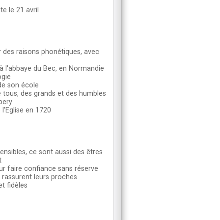
te le 21 avril
ur des raisons phonétiques, avec
e à l'abbaye du Bec, en Normandie
ogie
de son école
e tous, des grands et des humbles
bery
 l'Eglise en 1720
ensibles, ce sont aussi des êtres
t
ur faire confiance sans réserve
s rassurent leurs proches
t fidèles