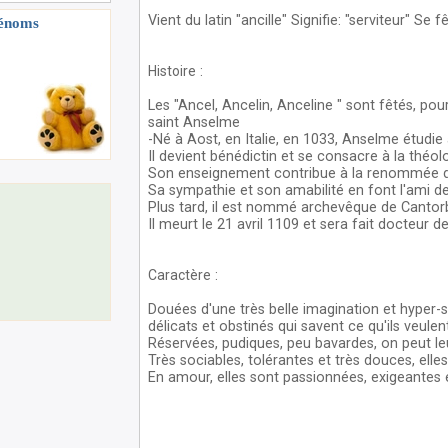
Vient du latin "ancille" Signifie: "serviteur" Se fê
rénoms
Histoire
:
Les "Ancel, Ancelin, Anceline " sont fêtés, po
saint Anselme
-Né à Aost, en Italie, en 1033, Anselme étudi
Il devient bénédictin et se consacre à la théol
Son enseignement contribue à la renommée 
Sa sympathie et son amabilité en font l'ami d
Plus tard, il est nommé archevêque de Cantor
Il meurt le 21 avril 1109 et sera fait docteur de
Caractère
:
Douées d'une très belle imagination et hyper-s
délicats et obstinés qui savent ce qu'ils veulen
Réservées, pudiques, peu bavardes, on peut le
Très sociables, tolérantes et très douces, elle
En amour, elles sont passionnées, exigeantes e