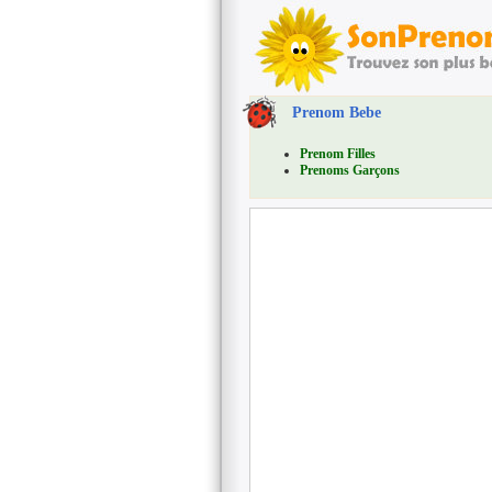
Prenom Bebe
Prenom Filles
Prenoms Garçons