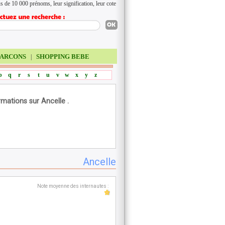
s de 10 000 prénoms, leur signification, leur cote
ARCONS
SHOPPING BEBE
|
p
q
r
s
t
u
v
w
x
y
z
rmations sur Ancelle .
Ancelle
Note moyenne des internautes :