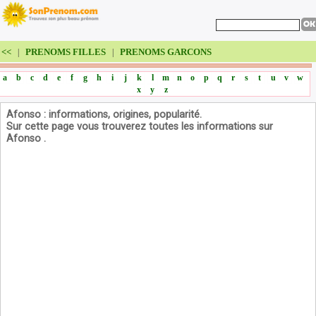
<<
PRENOMS FILLES
PRENOMS GARCONS
|
|
a
b
c
d
e
f
g
h
i
j
k
l
m
n
o
p
q
r
s
t
u
v
w
x
y
z
Afonso : informations, origines, popularité.
Sur cette page vous trouverez toutes les informations sur
Afonso .