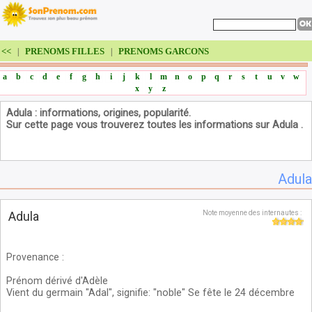
<<
PRENOMS FILLES
PRENOMS GARCONS
|
|
a
b
c
d
e
f
g
h
i
j
k
l
m
n
o
p
q
r
s
t
u
v
w
x
y
z
Adula : informations, origines, popularité.
Sur cette page vous trouverez toutes les informations sur Adula .
Adula
Adula
Note moyenne des internautes :
Provenance
:
Prénom dérivé d'Adèle
Vient du germain "Adal", signifie: "noble" Se fête le 24 décembre