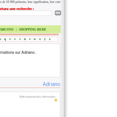
s de 10 000 prénoms, leur signification, leur cote
ARCONS
SHOPPING BEBE
|
p
q
r
s
t
u
v
w
x
y
z
rmations sur Adriano .
Adriano
Note moyenne des internautes :