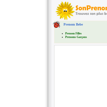
Prenom Bebe
Prenom Filles
Prenoms Garçons