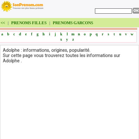
<<
PRENOMS FILLES
PRENOMS GARCONS
|
|
a
b
c
d
e
f
g
h
i
j
k
l
m
n
o
p
q
r
s
t
u
v
w
x
y
z
Adolphe : informations, origines, popularité.
Sur cette page vous trouverez toutes les informations sur
Adolphe .