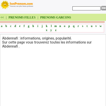
<<
PRENOMS FILLES
PRENOMS GARCONS
|
|
a
b
c
d
e
f
g
h
i
j
k
l
m
n
o
p
q
r
s
t
u
v
w
x
y
z
Abdennafi : informations, origines, popularité.
Sur cette page vous trouverez toutes les informations sur
Abdennafi .