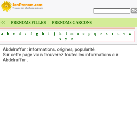
<<
PRENOMS FILLES
PRENOMS GARCONS
|
|
a
b
c
d
e
f
g
h
i
j
k
l
m
n
o
p
q
r
s
t
u
v
w
x
y
z
Abdelraffar : informations, origines, popularité.
Sur cette page vous trouverez toutes les informations sur
Abdelraffar .