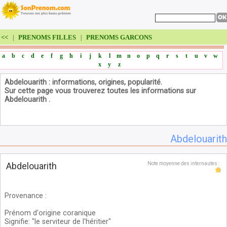
<<
PRENOMS FILLES
PRENOMS GARCONS
|
|
a
b
c
d
e
f
g
h
i
j
k
l
m
n
o
p
q
r
s
t
u
v
w
x
y
z
Abdelouarith : informations, origines, popularité.
Sur cette page vous trouverez toutes les informations sur
Abdelouarith .
Abdelouarith
Abdelouarith
Note moyenne des internautes :
Provenance
:
Prénom d'origine coranique
Signifie: "le serviteur de l'héritier"