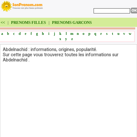
<<
PRENOMS FILLES
PRENOMS GARCONS
|
|
a
b
c
d
e
f
g
h
i
j
k
l
m
n
o
p
q
r
s
t
u
v
w
x
y
z
Abdelnachid : informations, origines, popularité.
Sur cette page vous trouverez toutes les informations sur
Abdelnachid .