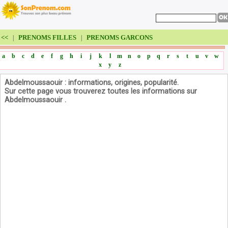
<<
PRENOMS FILLES
PRENOMS GARCONS
|
|
a
b
c
d
e
f
g
h
i
j
k
l
m
n
o
p
q
r
s
t
u
v
w
x
y
z
Abdelmoussaouir : informations, origines, popularité.
Sur cette page vous trouverez toutes les informations sur
Abdelmoussaouir .