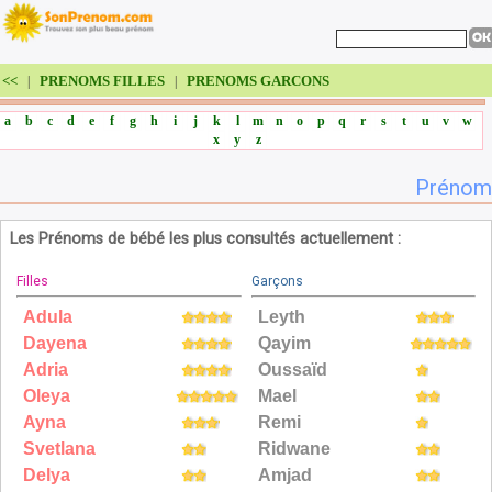
<<
PRENOMS FILLES
PRENOMS GARCONS
|
|
a
b
c
d
e
f
g
h
i
j
k
l
m
n
o
p
q
r
s
t
u
v
w
x
y
z
Prénom
Les Prénoms de bébé les plus consultés actuellement :
Filles
Garçons
Adula
Leyth
Dayena
Qayim
Adria
Oussaïd
Oleya
Mael
Ayna
Remi
Svetlana
Ridwane
Delya
Amjad